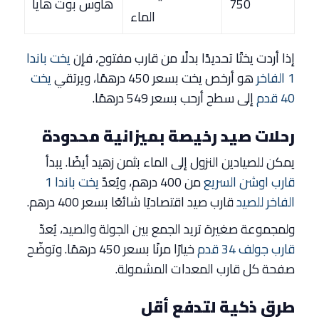
750
هاوس بوت هايا
الماء
إذا أردت يختًا تحديدًا بدلًا من قارب مفتوح، فإن
يخت باندا
1 الفاخر
هو أرخص يخت بسعر 450 درهمًا، ويرتقي
يخت
40 قدم
إلى سطح أرحب بسعر 549 درهمًا.
رحلات صيد رخيصة بميزانية محدودة
يمكن للصيادين النزول إلى الماء بثمن زهيد أيضًا. يبدأ
قارب اوشن السريع
من 400 درهم، ويُعدّ
يخت باندا 1
الفاخر للصيد
قارب صيد اقتصاديًا شائعًا بسعر 400 درهم.
ولمجموعة صغيرة تريد الجمع بين الجولة والصيد، يُعدّ
قارب جولف 34 قدم
خيارًا مرنًا بسعر 450 درهمًا. وتوضّح
صفحة كل قارب المعدات المشمولة.
طرق ذكية لتدفع أقل