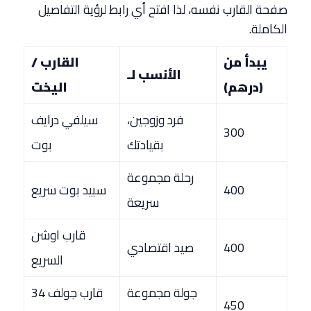
صفحة القارب نفسه، لذا افتح أي رابط لرؤية التفاصيل
الكاملة.
يبدأ من
القارب /
الأنسب لـ
(درهم)
اليخت
فرد وزوجين،
سيلفي درايف
300
بقيادتك
بوت
رحلة مجموعة
400
سبيد بوت سريع
سريعة
قارب اوشن
400
صيد اقتصادي
السريع
جولة مجموعة
قارب جولف 34
450