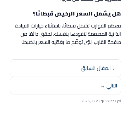
هل يشمل السعر الرخيص قبطانًا؟
معظم القوارب تشمل قبطانًا، باستثناء خيارات القيادة
الذاتية المصممة لتقودها بنفسك. تحقق دائمًا من
صفحة القارب التي توضّح ما يغطّيه السعر بالضبط.
← المقال السابق
التالي →
آخر تحديث:
يونيو 22, 2026