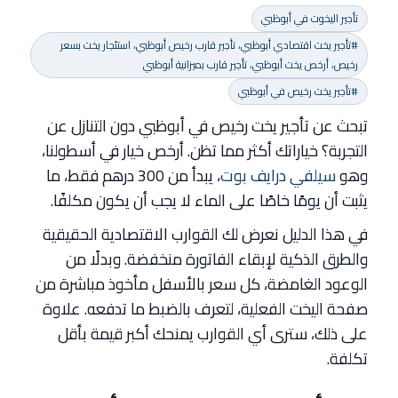
تأجير اليخوت في أبوظبي
#تأجير يخت اقتصادي أبوظبي، تأجير قارب رخيص أبوظبي، استئجار يخت بسعر
رخيص، أرخص يخت أبوظبي، تأجير قارب بميزانية أبوظبي
#تأجير يخت رخيص في أبوظبي
تبحث عن تأجير يخت رخيص في أبوظبي دون التنازل عن
التجربة؟ خياراتك أكثر مما تظن. أرخص خيار في أسطولنا،
وهو
سيلفي درايف بوت
، يبدأ من 300 درهم فقط، ما
يثبت أن يومًا خاصًا على الماء لا يجب أن يكون مكلفًا.
في هذا الدليل نعرض لك القوارب الاقتصادية الحقيقية
والطرق الذكية لإبقاء الفاتورة منخفضة. وبدلًا من
الوعود الغامضة، كل سعر بالأسفل مأخوذ مباشرة من
صفحة اليخت الفعلية، لتعرف بالضبط ما تدفعه. علاوة
على ذلك، سترى أي القوارب يمنحك أكبر قيمة بأقل
تكلفة.