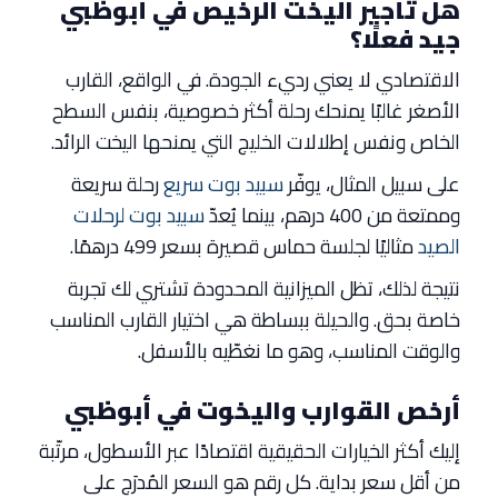
هل تأجير اليخت الرخيص في أبوظبي
جيد فعلًا؟
الاقتصادي لا يعني رديء الجودة. في الواقع، القارب
الأصغر غالبًا يمنحك رحلة أكثر خصوصية، بنفس السطح
الخاص ونفس إطلالات الخليج التي يمنحها اليخت الرائد.
على سبيل المثال، يوفّر
سبيد بوت سريع
رحلة سريعة
وممتعة من 400 درهم، بينما يُعدّ
سبيد بوت لرحلات
الصيد
مثاليًا لجلسة حماس قصيرة بسعر 499 درهمًا.
نتيجة لذلك، تظل الميزانية المحدودة تشتري لك تجربة
خاصة بحق. والحيلة ببساطة هي اختيار القارب المناسب
والوقت المناسب، وهو ما نغطّيه بالأسفل.
أرخص القوارب واليخوت في أبوظبي
إليك أكثر الخيارات الحقيقية اقتصادًا عبر الأسطول، مرتّبة
من أقل سعر بداية. كل رقم هو السعر المُدرَج على