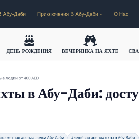
В Абу-Даби
Приключения В Абу-Даби
О Нас
ДЕНЬ РОЖДЕНИЯ
ВЕЧЕРИНКА НА ЯХТЕ
СВА
ые лодки от 400 AED
хты в Абу-Даби: дост
бюджетная аренда лодки Абу-Даби
#дешёвая аренда яхты в Абу-Даби