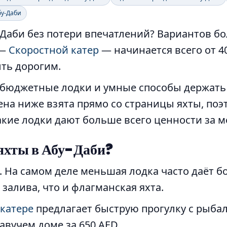
бу-Даби
Даби без потери впечатлений? Вариантов бо
 —
Скоростной катер
— начинается всего от 40
ыть дорогим.
 бюджетные лодки и умные способы держать 
а ниже взята прямо со страницы яхты, поэто
какие лодки дают больше всего ценности за 
яхты в Абу-Даби?
. На самом деле меньшая лодка часто даёт б
залива, что и флагманская яхта.
 катере
предлагает быструю прогулку с рыбал
вучем доме за 650 AED.