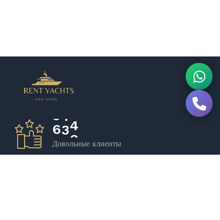
6
5
7
Довольные клиенты
0
Роскошные лодки
0