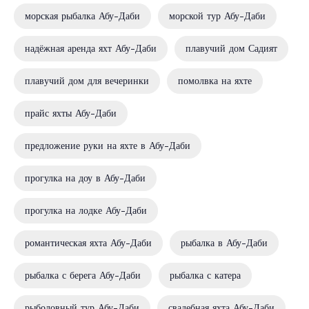
морская рыбалка Абу-Даби
морской тур Абу-Даби
надёжная аренда яхт Абу-Даби
плавучий дом Садият
плавучий дом для вечеринки
помолвка на яхте
прайс яхты Абу-Даби
предложение руки на яхте в Абу-Даби
прогулка на доу в Абу-Даби
прогулка на лодке Абу-Даби
романтическая яхта Абу-Даби
рыбалка в Абу-Даби
рыбалка с берега Абу-Даби
рыбалка с катера
рыболовный тур Абу-Даби
свадебная яхта Абу-Даби