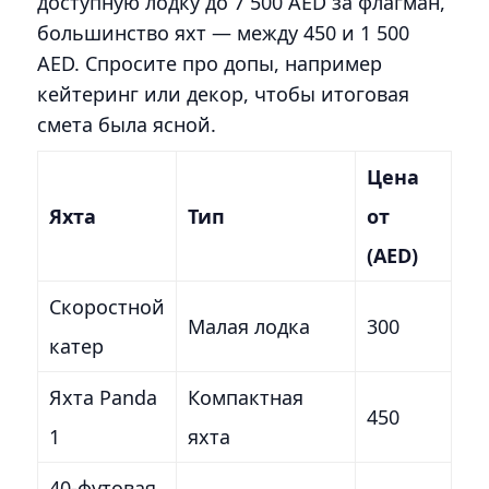
доступную лодку до 7 500 AED за флагман,
большинство яхт — между 450 и 1 500
AED. Спросите про допы, например
кейтеринг или декор, чтобы итоговая
смета была ясной.
Цена
Яхта
Тип
от
(AED)
Скоростной
Малая лодка
300
катер
Яхта Panda
Компактная
450
1
яхта
40-футовая