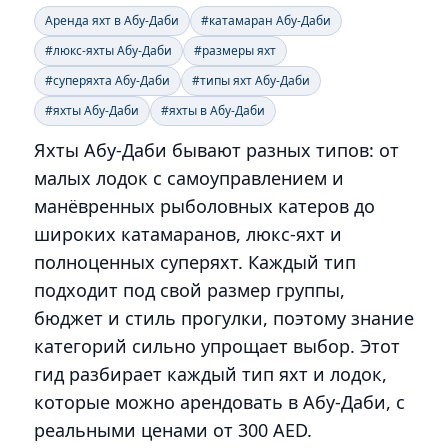
Аренда яхт в Абу-Даби
#катамаран Абу-Даби
#люкс-яхты Абу-Даби
#размеры яхт
#суперяхта Абу-Даби
#типы яхт Абу-Даби
#яхты Абу-Даби
#яхты в Абу-Даби
Яхты Абу-Даби бывают разных типов: от
малых лодок с самоуправлением и
манёвренных рыболовных катеров до
широких катамаранов, люкс-яхт и
полноценных суперяхт. Каждый тип
подходит под свой размер группы,
бюджет и стиль прогулки, поэтому знание
категорий сильно упрощает выбор. Этот
гид разбирает каждый тип яхт и лодок,
которые можно арендовать в Абу-Даби, с
реальными ценами от 300 AED.