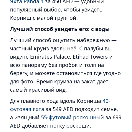
Яхта Panda 1
за 450 AED — удобный
популярный выбор, чтобы увидеть
Корниш с малой группой.
Лучший способ увидеть его: с воды
Лучший способ ощутить набережную —
частный круиз вдоль неё. С палубы вы
видите Emirates Palace, Etihad Towers и
всю панораму без пробок и толп на
берегу, и можете остановиться где угодно
для фото. Время круиза на закат даёт
самый красивый вид.
Для плавного хода вдоль Корниша
40-
футовая яхта
за 549 AED подходит семье,
а изящный
55-футовый роскошный
за 699
AED добавляет нотку роскоши.