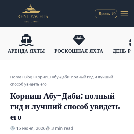
Бронь
АРЕНДА ЯХТЫ
РОСКОШНАЯ ЯХТА
ДЕНЬ Р
Home › Blog ›
Корниш Абу-Даби: полный гид и лучший
способ увидеть его
Корниш Абу-Даби: полный
гид и лучший способ увидеть
его
15 июня, 2026
3 min read