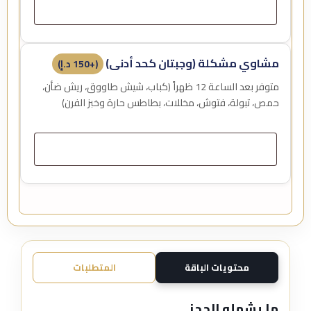
مشاوي مشكلة (وجبتان كحد أدنى)
(+
150
د.إ
)
متوفر بعد الساعة 12 ظهراً (كباب، شيش طاووق، ريش ضأن،
حمص، تبولة، فتوش، مخللات، بطاطس حارة وخبز الفرن)
محتويات الباقة
المتطلبات
ما يشمله الحجز