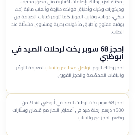
يمكنك تعزيز رحلتك بإضافات اختيارية مثل مصوّر محترف
وديكورات وكيك وأطباق فواكه طازجة وألعاب مائية (جت
سكي، دونات، وقارب الموز). كما تتوفر خيارات الضيافة من
بوفيه مفتوح وأطباق مأكولات بحرية ومشاوي مشكّلة عند
الطلب.
احجز 68 سوبر يخت لرحلات الصيد في
أبوظبي
احجز رحلتك اليوم.
تواصل معنا عبر واتساب
لمعرفة التوفّر
والباقات المخصّصة والحجز الفوري.
احجز 68 سوبر يخت لرحلات الصيد في أبوظبي ابتداءً من
1500 درهم. رحلة صيد في أعماق البحار مع قبطان وسنّارات
وطُعم. احجز عبر واتساب.