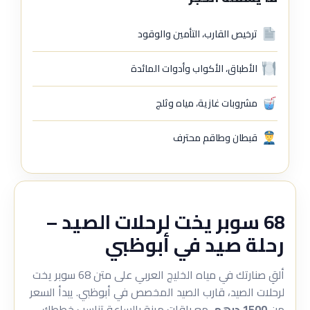
ترخيص القارب، التأمين والوقود
الأطباق، الأكواب وأدوات المائدة
مشروبات غازية، مياه وثلج
قبطان وطاقم محترف
68 سوبر يخت لرحلات الصيد –
رحلة صيد في أبوظبي
ألقِ صنارتك في مياه الخليج العربي على متن 68 سوبر يخت
لرحلات الصيد، قارب الصيد المخصص في أبوظبي. يبدأ السعر
من
1500 درهم
، مع باقات مرنة بالساعة تناسب خططك.