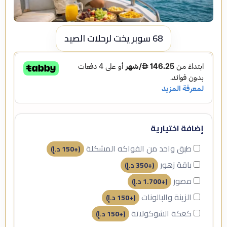
68 سوبر يخت لرحلات الصيد
إضافة اختيارية
طبق واحد من الفواكه المشكلة
(+
150
د.إ
)
باقة زهور
(+
350
د.إ
)
مصور
(+
1.700
د.إ
)
الزينة والبالونات
(+
150
د.إ
)
كعكة الشوكولاتة
(+
150
د.إ
)