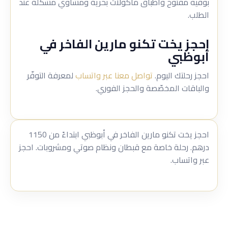
بوفيه مفتوح وأطباق مأكولات بحرية ومشاوي مشكّلة عند
الطلب.
احجز يخت تكنو مارين الفاخر في
أبوظبي
احجز رحلتك اليوم.
تواصل معنا عبر واتساب
لمعرفة التوفّر
والباقات المخصّصة والحجز الفوري.
احجز يخت تكنو مارين الفاخر في أبوظبي ابتداءً من 1150
درهم. رحلة خاصة مع قبطان ونظام صوتي ومشروبات. احجز
عبر واتساب.