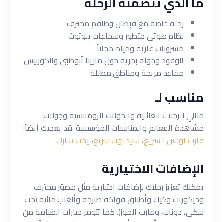
ما الذي تتضمنه الرحلة
رحلة خاصة مع قبطان وطاقم محترف
نظام صوتي متطور وسماعات بلوتوث
مشروبات غازية ومياه مجاناً
الوقود وجولة بحرية حول مارينا أبوظبي والكورنيش
مقاعد مريحة ومناطق مظللة
مناسب لـ
مثالي للرحلات العائلية والجولات الرومانسية وجولات
مشاهدة المعالم والمناسبات المؤسسية. قد يعجبك أيضاً:
قارب اوشن السريع
،
سبيد بوت سريع
،
يخت شارك
.
الإضافات الاختيارية
يمكنك تعزيز رحلتك بإضافات اختيارية مثل مصوّر محترف
وديكورات وكيك وأطباق فواكه طازجة وألعاب مائية (جت
سكي، دونات، وقارب الموز). كما تتوفر خيارات الضيافة من