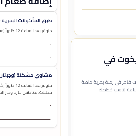
إضافة طعام اخ
طبق المأكولات البحرية (
متوفر بعد الساعة 12 ظهراً (سعر الوجبة للشخص الواحد)
ليخوت في
مشاوي مشكلة (وجبتان 
ي الساحرة على متن 40 سوبر يخت فاخر في رحلة بحرية خاصة
متوفر بعد ا
لساعة تناسب خططك.
مخللات، بطاطس حارة وخبز الف