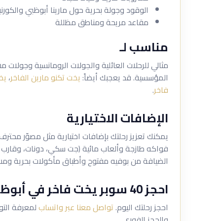
الوقود وجولة بحرية حول مارينا أبوظبي والكور
مقاعد مريحة ومناطق مظللة
مناسب لـ
مثالي للرحلات العائلية والجولات الرومانسية وجولات 
المؤسسية. قد يعجبك أيضاً:
يخت تكنو مارين الفاخر
،
يخ
فاخر
.
الإضافات الاختيارية
يمكنك تعزيز رحلتك بإضافات اختيارية مثل مصوّر محتر
فواكه طازجة وألعاب مائية (جت سكي، دونات، وقارب الم
الضيافة من بوفيه مفتوح وأطباق مأكولات بحرية ومش
احجز 40 سوبر يخت فاخر في أبوظبي
احجز رحلتك اليوم.
تواصل معنا عبر واتساب
لمعرفة التوف
والحجز الفوري.