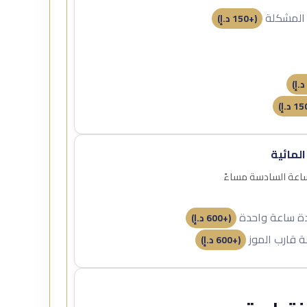
 المشكلة
(+
150
د.إ
)
د.إ
)
15
د.إ
)
المائية
لساعة السادسة مساءً
مدة ساعة واحدة
(+
600
د.إ
)
ة قارب الموز
(+
600
د.إ
)