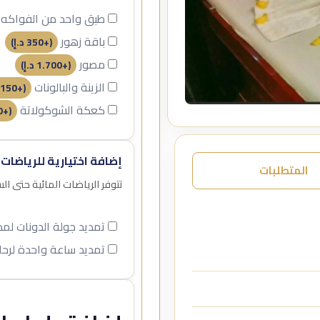
طبق واحد من الفواكه
باقة زهور
(+
350
د.إ
)
مصور
(+
1.700
د.إ
)
الزينة والبالونات
150
(+
كعكة الشوكولاتة
0
(+
إضافة اختيارية للرياضات 
المتطلبات
تتوفر الرياضات المائية حتى ا
تمديد جولة الدونات ل
تمديد ساعة واحدة لرحل