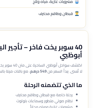
مشروبات غازية، مياه وثلج
قبطان وطاقم محترف
40 سوبر يخت فاخر – تأجير ا
أبوظبي
اكتشف سواحل أبوظب
لا تُنسى. يبدأ السعر من
549 درهم
، مع باقات مرنة با
ما الذي تتضمنه الرحلة
رحلة خاصة مع قبطان وطاقم محترف
نظام صوتي متطور وسماعات بلوتوث
مشروبات غازية ومياه مجاناً