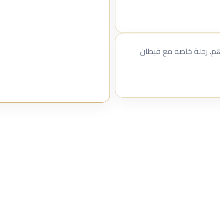
سوبر يخت فاخر في أبوظبي ابتداءً من 549 درهم. رحلة خاصة مع قبطان