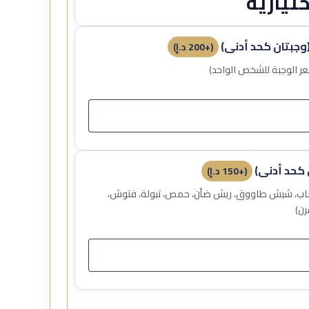
تيارية
وجبتان كحد أدنى)
(+
200
د.إ
)
كحد أدنى)
(+
150
د.إ
)
لساعة 12 ظهراً (كباب، شيش طاووق، ريش ضأن، حمص، تبولة، فتوش،
رن)