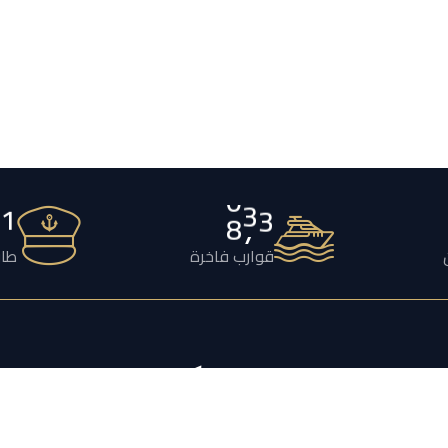
2
1
2
4
3
قوارب فاخرة
طاق
يكتشف
تأجير اليخوت