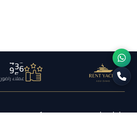
7
5
6
عملاء راضون
تواصل معنا
شركة
تأجير اليخوت أبو ظبي بيج باندا –
الشروط والأحكام
القصر – المارينا – أبو ظبي