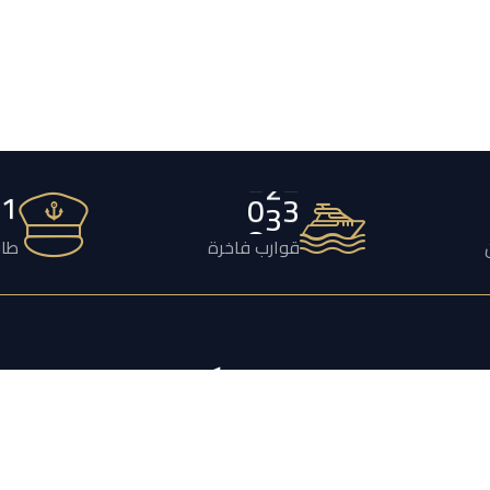
2
1
2
4
3
قوارب فاخرة
طاق
يكتشف
تأجير اليخوت
حفل زفاف