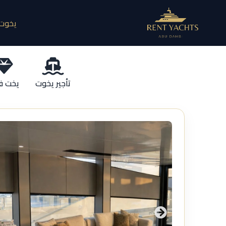
يخوت 
تأجير يخوت
يخت ف