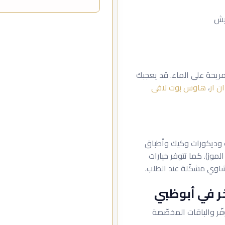
نيش
لمريحة على الماء. قد يعجبك
 ار
،
هاوس بوت لافى
ف وديكورات وكيك وأطباق
وز). كما تتوفر خيارات
اوي مشكّلة عند الطلب.
ر في أبوظبي
ّر والباقات المخصّصة