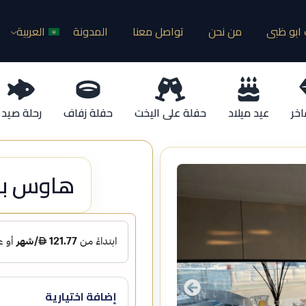
ابو ظبى
من نحن
تواصل معنا
المدونة
العربية
اخر
عيد ميلاد
حفلة على اليخت
حفلة زفاف
رحلة صيد
هاوس بو
إضافة اختيارية