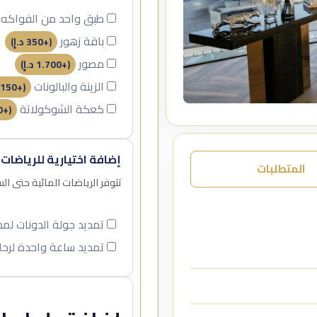
طبق واحد من الفواكه
باقة زهور
(+
350
د.إ
)
مصور
(+
1.700
د.إ
)
الزينة والبالونات
150
(+
كعكة الشوكولاتة
0
(+
إضافة اختيارية للرياضات 
المتطلبات
تتوفر الرياضات المائية حتى ا
تمديد جولة الدونات ل
تمديد ساعة واحدة لرحل