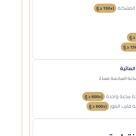
 المشكلة
(+
150
د.إ
)
د.إ
)
15
د.إ
)
المائية
لساعة السادسة مساءً
مدة ساعة واحدة
(+
600
د.إ
)
ة قارب الموز
(+
600
د.إ
)