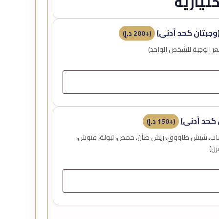
تيارية
وجبتان كحد أدنى)
(+
200
د.إ
)
كحد أدنى)
(+
150
د.إ
)
لساعة 12 ظهراً (كباب، شيش طاووق، ريش ضأن، حمص، تبولة، فتوش،
رن)