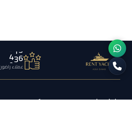
7
5
6
عملاء راضون
تواصل معنا
شركة
تأجير اليخوت أبو ظبي بيج باندا –
الشروط والأحكام
القصر – المارينا – أبو ظبي
سياسة الإلغاء