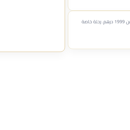
احجز هاوس بوت ميس كيم الفاخر في أبوظبي ابتداءً من 1999 درهم. رحلة خاصة