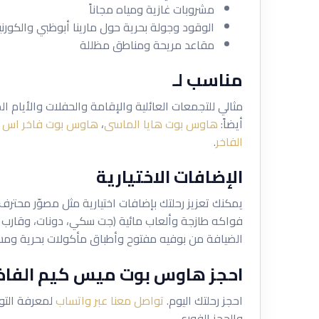
مشروبات غازية ومياه مجاناً
الوقود وجولة بحرية حول مارينا أبوظبي والكور
مقاعد مريحة ومناطق مظللة
مناسب لـ
مثالي للتجمعات العائلية والإقامة والحفلات والأيام ا
أيضاً:
هاوس بوت هايا الماسى
،
هاوس بوت فاخر اس ان
الفاخر
.
الإضافات الاختيارية
يمكنك تعزيز رحلتك بإضافات اختيارية مثل مصوّر محتر
فواكه طازجة وألعاب مائية (جت سكي، دونات، وقارب الم
الضيافة من بوفيه مفتوح وأطباق مأكولات بحرية ومش
احجز هاوس بوت ميس كيم الفاخ
احجز رحلتك اليوم.
تواصل معنا عبر واتساب
لمعرفة التوف
والحجز الفوري.