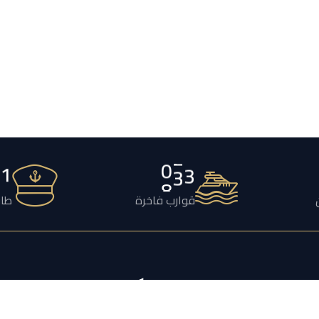
2
1
2
4
3
قوارب فاخرة
طاق
يكتشف