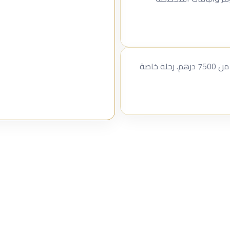
احجز هاوس بوت مانجوستا للحفلات في أبوظبي ابتداءً من 7500 درهم. رحلة خاصة