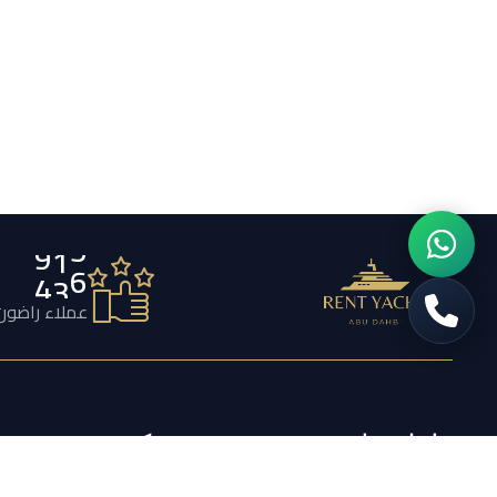
7
5
6
عملاء راضون
تواصل معنا
شركة
تأجير اليخوت أبو ظبي بيج باندا –