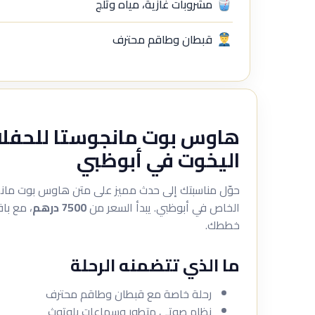
مشروبات غازية، مياه وثلج
قبطان وطاقم محترف
هاوس بوت مانجوستا للحفلات
اليخوت في أبوظبي
حوّل مناسبتك إلى حدث مميز على متن هاوس بوت مانج
الخاص في أبوظبي. يبدأ السعر من
7500 درهم
، مع با
خططك.
ما الذي تتضمنه الرحلة
رحلة خاصة مع قبطان وطاقم محترف
نظام صوتي متطور وسماعات بلوتوث