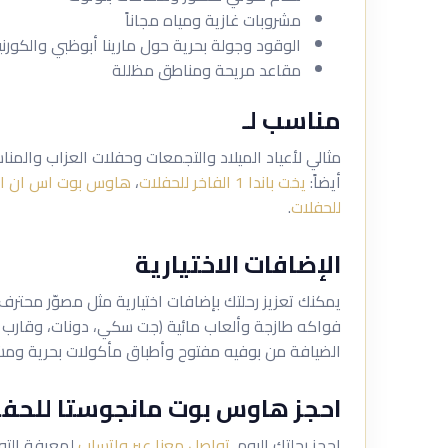
مشروبات غازية ومياه مجاناً
الوقود وجولة بحرية حول مارينا أبوظبي والكور
مقاعد مريحة ومناطق مظللة
مناسب لـ
مثالي لأعياد الميلاد والتجمعات وحفلات العزاب والمن
أيضاً:
يخت باندا 1 الفاخر للحفلات
،
هاوس بوت اس ان ار 
للحفلات
.
الإضافات الاختيارية
يمكنك تعزيز رحلتك بإضافات اختيارية مثل مصوّر محتر
فواكه طازجة وألعاب مائية (جت سكي، دونات، وقارب الم
الضيافة من بوفيه مفتوح وأطباق مأكولات بحرية ومش
احجز هاوس بوت مانجوستا للحفل
احجز رحلتك اليوم.
تواصل معنا عبر واتساب
لمعرفة التوف