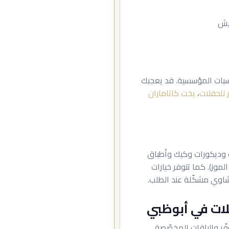
نيش
اسبات المؤسسية. قد يعجبك
للحفلات
،
يخت كاتاماران
ف وديكورات وكيك وأطباق
وز). كما تتوفر خيارات
اوي مشكّلة عند الطلب.
ات في أبوظبي
ّر والباقات المخصّصة