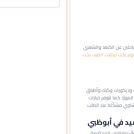
احثين عن الكنعد والشعري
،
يخت
ف وديكورات وكيك وأطباق
وز). كما تتوفر خيارات
اوي مشكّلة عند الطلب.
ّر والباقات المخصّصة