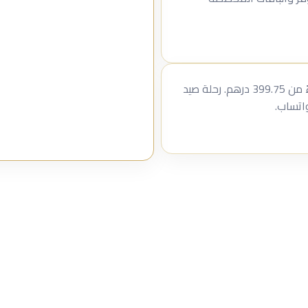
احجز قارب جولف 34 ق لرحلات الصيد في أبوظبي ابتداءً من 399.75 درهم. رحلة صيد
واتساب.