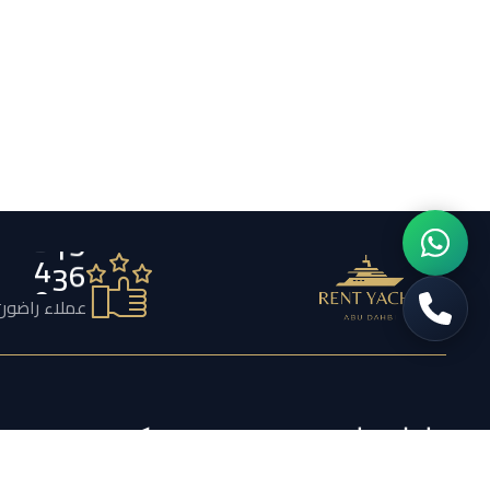
7
5
6
عملاء راضون
تواصل معنا
شركة
تأجير اليخوت أبو ظبي بيج باندا –