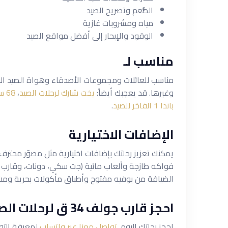
الطُّعم وتصريح الصيد
مياه ومشروبات غازية
الوقود والإبحار إلى أفضل مواقع الصيد
مناسب لـ
مناسب للعائلات ومجموعات الأصدقاء وهواة الصيد الب
وغيرها. قد يعجبك أيضاً:
يخت شارك لرحلات الصيد
،
68 سوبر يخت لرحلات الصيد
باندا 1 الفاخر للصيد
.
الإضافات الاختيارية
يمكنك تعزيز رحلتك بإضافات اختيارية مثل مصوّر محتر
فواكه طازجة وألعاب مائية (جت سكي، دونات، وقارب الم
الضيافة من بوفيه مفتوح وأطباق مأكولات بحرية ومش
احجز قارب جولف 34 ق لرحلات الصيد في أبوظبي
احجز رحلتك اليوم.
تواصل معنا عبر واتساب
لمعرفة التوف