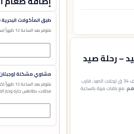
إضافة طعام اخ
طبق المأكولات البحرية (
متوفر بعد الساعة 12 ظهراً (سعر الوجبة للشخص الواحد)
ات الصيد – رحلة صيد
مشاوي مشكلة (وجبتان 
ألقِ صنارتك في مياه الخليج العربي على متن قارب جولف 34 ق لرحلات الصيد، قارب
متوفر بعد ا
، مع باقات مرنة بالساعة
مخللات، بطاطس حارة وخبز الف