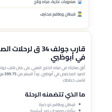
مشروبات غازية، مياه وثلج
قبطان وطاقم محترف
قارب جولف 34 ق لرحل
في أبوظبي
الصيد المخصص في أبوظبي. يبدأ السعر من
399.75 درهم
تناسب خططك.
ما الذي تتضمنه الرحلة
قبطان وطاقم ذو خبرة
سنّارات ومعدات صيد أساسية