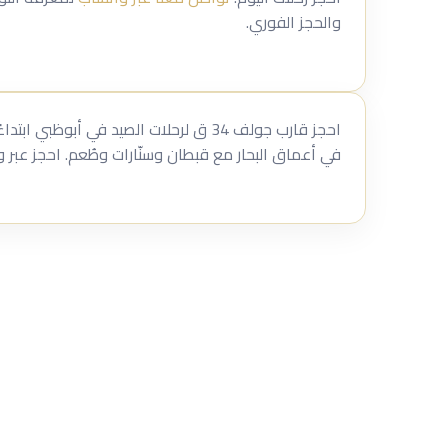
والحجز الفوري.
في أعماق البحار مع قبطان وسنّارات وطُعم. احجز عبر 