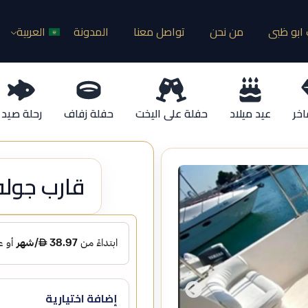
ابو ظبى
من نحن
تواصل معنا
المدونة
العربية
اخر
عيد ميلاد
حفلة على اليخت
حفلة زفاف
رحلة صيد
قارب جولف 34 ق لرحلات 
إضافة اختيارية