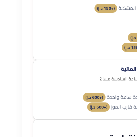
 المشكلة
(+
150
د.إ
)
د.إ
)
15
د.إ
)
المائية
لساعة السادسة مساءً
مدة ساعة واحدة
(+
600
د.إ
)
ة قارب الموز
(+
600
د.إ
)