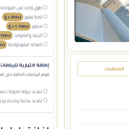
طبق واحد من الفواكه
باقة زهور
(+
350
د.إ
)
مصور
(+
1.700
د.إ
)
الزينة والبالونات
150
(+
كعكة الشوكولاتة
0
(+
إضافة اختيارية للرياضات 
المتطلبات
تتوفر الرياضات المائية حتى ا
تمديد جولة الدونات ل
تمديد ساعة واحدة لرحل