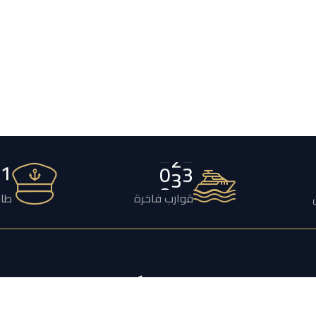
2
1
2
4
3
قوارب فاخرة
طاق
يكتشف