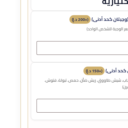
تيارية
وجبتان كحد أدنى)
(+
200
د.إ
)
كحد أدنى)
(+
150
د.إ
)
لساعة 12 ظهراً (كباب، شيش طاووق، ريش ضأن، حمص، تبولة، فتوش،
رن)