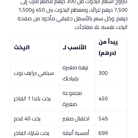
تتراوح أسعار اليخوت من 300 درهم لأصغر قارب إلى
7,500 درهم للرائد، ومعظم اليخوت بين 450 و1,500
درهم. وكل سعر بالأسفل حقيقي مأخوذ من صفحة
اليخت نفسه، بلا مفاجآت.
يبدأ من
الأنسب لـ
اليخت
(درهم)
نزهة صغيرة
300
سيلفي درايف بوت
بقيادتك
مجموعة
450
يخت باندا 1 الفاخر
صغيرة
549
احتفال صغير
يخت 40 قدم
699
أمسية أنيقة
يخت شارك الفاخر