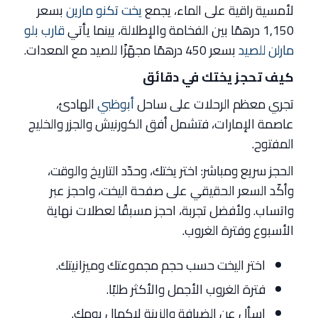
لأمسية راقية على الماء، يجمع
يخت تكنو مارين
بسعر
1,150 درهمًا بين الفخامة والإطلالة، بينما يأتي
قارب بلو
مارلن للصيد
بسعر 450 درهمًا مجهّزًا للصيد مع المعدات.
كيف تحجز يختك في دقائق
تجري معظم الرحلات على ساحل
أبوظبي
الهادئ،
عاصمة الإمارات، فتشمل أفق الكورنيش والجزر والخليج
المفتوح.
الحجز سريع ومباشر: اختر يختك، وحدّد التاريخ والوقت،
وأكّد السعر الحقيقي على صفحة اليخت، واحجز عبر
واتساب. ولأفضل تجربة، احجز مسبقًا لعطلات نهاية
الأسبوع وفترة الغروب.
اختر اليخت حسب حجم مجموعتك وميزانيتك.
فترة الغروب الأجمل والأكثر طلبًا.
اسأل عن الضيافة والزينة لإكمال يومك.