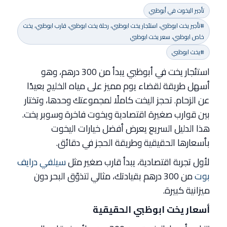
تأجير اليخوت في أبوظبي
#تأجير يخت ابوظبي، استئجار يخت ابوظبي، رحلة يخت ابوظبي، قارب ابوظبي، يخت
خاص ابوظبي، سعر يخت ابوظبي
#يخت ابوظبي
استئجار يخت في أبوظبي يبدأ من 300 درهم، وهو
أسهل طريقة لقضاء يوم مميز على مياه الخليج بعيدًا
عن الزحام. تحجز اليخت كاملًا لمجموعتك وحدها، وتختار
بين قوارب صغيرة اقتصادية ويخوت فاخرة وسوبر يخت.
هذا الدليل السريع يعرض أفضل خيارات اليخوت
بأسعارها الحقيقية وطريقة الحجز في دقائق.
لأول تجربة اقتصادية، يبدأ قارب صغير مثل
سيلفي درايف
بوت
من 300 درهم بقيادتك، مثالي لتذوّق البحر دون
ميزانية كبيرة.
أسعار يخت ابوظبي الحقيقية