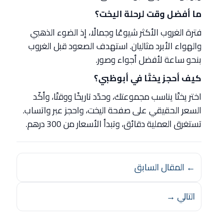
ما أفضل وقت لرحلة اليخت؟
فترة الغروب الأكثر شيوعًا وجمالًا، إذ الضوء الذهبي
والهواء الأبرد مثاليان. استهدف الصعود قبل الغروب
بنحو ساعة لأفضل أجواء وصور.
كيف أحجز يختًا في أبوظبي؟
اختر يختًا يناسب مجموعتك، وحدّد تاريخًا ووقتًا، وأكّد
السعر الحقيقي على صفحة اليخت، واحجز عبر واتساب.
تستغرق العملية دقائق، وتبدأ الأسعار من 300 درهم.
← المقال السابق
التالي →