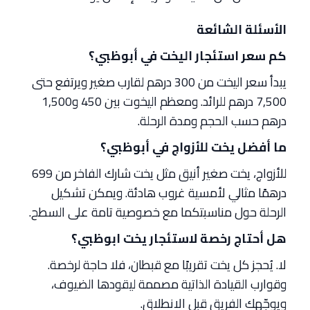
الأسئلة الشائعة
كم سعر استئجار اليخت في أبوظبي؟
يبدأ سعر اليخت من 300 درهم لقارب صغير ويرتفع حتى
7,500 درهم للرائد. ومعظم اليخوت بين 450 و1,500
درهم حسب الحجم ومدة الرحلة.
ما أفضل يخت للأزواج في أبوظبي؟
للأزواج، يخت صغير أنيق مثل يخت شارك الفاخر من 699
درهمًا مثالي لأمسية غروب هادئة. ويمكن تشكيل
الرحلة حول مناسبتكما مع خصوصية تامة على السطح.
هل أحتاج رخصة لاستئجار يخت ابوظبي؟
لا. يُحجز كل يخت تقريبًا مع قبطان، فلا حاجة لرخصة.
وقوارب القيادة الذاتية مصممة ليقودها الضيوف،
ويوجّهك الفريق قبل الانطلاق.