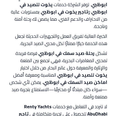
ابوظبي
. توفر الشركة خدمات
يخوت للصيد في
ابوظبي
و
تاجير يخوت في ابوظبي
بمستويات عالية
من الاحتراف والدعم الفني، مما يضمن لك رحلة آمنة
وناجحة.
الخبرة العالية لفريق العمل والتجهيزات الحديثة تجعل
هذه الخدمة خيارًا ممتازًا لكل محبي الصيد البحرية.
تشكل
رحلة صيد سمك في ابوظبي
فرصة فريدة
لمحبي المغامرات البحرية، فهي تجمع بين المتعة
والإثارة والمعرفة حول عالم البحار. من خلال اختيار
يخوت للصيد في ابوظبي
المناسبة ومعرفة أفضل
اماكن صيد السمك في ابوظبي
، يمكن لأي شخص
—سواء كان مبتدئًا أو محترفًا—الاستمتاع بتجربة صيد
ممتعة وآمنة.
لا تتردد في التعامل مع خدمات
Renty Yachts
AbuDhabi
للحصول على تجربة متكاملة في
تاجير