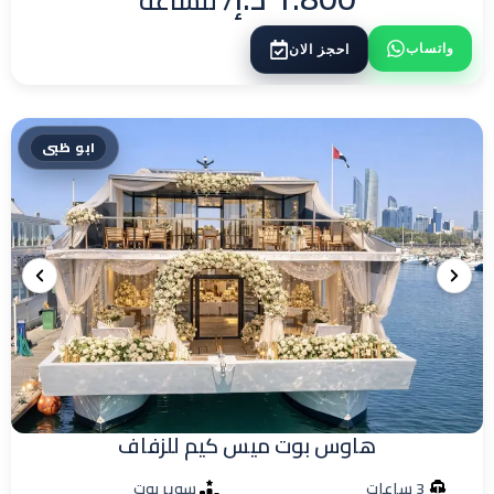
/ للساعة
واتساب
احجز الان
ابو ظبى
هاوس بوت ميس كيم للزفاف
3 ساعات
سوير بوت