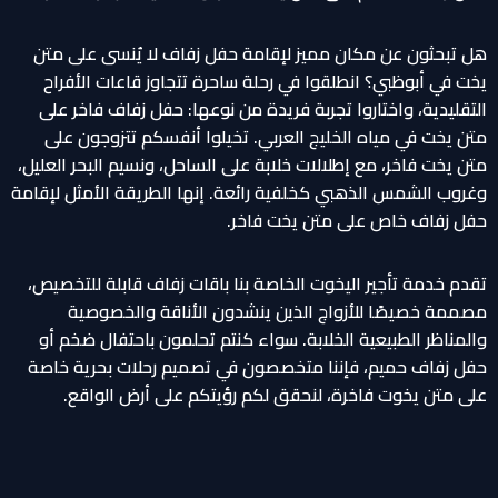
هل تبحثون عن مكان مميز لإقامة حفل زفاف لا يُنسى على متن
يخت في أبوظبي؟ انطلقوا في رحلة ساحرة تتجاوز قاعات الأفراح
التقليدية، واختاروا تجربة فريدة من نوعها: حفل زفاف فاخر على
متن يخت في مياه الخليج العربي. تخيلوا أنفسكم تتزوجون على
متن يخت فاخر، مع إطلالات خلابة على الساحل، ونسيم البحر العليل،
وغروب الشمس الذهبي كخلفية رائعة. إنها الطريقة الأمثل لإقامة
حفل زفاف خاص على متن يخت فاخر.
تقدم خدمة تأجير اليخوت الخاصة بنا باقات زفاف قابلة للتخصيص،
مصممة خصيصًا للأزواج الذين ينشدون الأناقة والخصوصية
والمناظر الطبيعية الخلابة. سواء كنتم تحلمون باحتفال ضخم أو
حفل زفاف حميم، فإننا متخصصون في تصميم رحلات بحرية خاصة
على متن يخوت فاخرة، لنحقق لكم رؤيتكم على أرض الواقع.