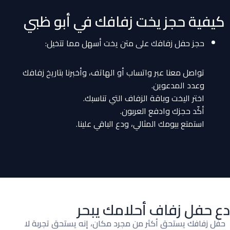
كيفية حجز يخت زفافك في أبو ظبي
حجز حفل زفافك على متن يخت أسهل مما تتخيل:
تواصل معنا عبر واتساب أو الهاتف، وأخبرنا بتاريخ زفافك
وعدد المدعوين.
اختر اليخت وباقة الزفاف التي تناسبك.
أكّد حجزك وادفع العربون.
استمتع بيومك المثالي، ودع الباقي علينا.
دع حفل زفاف أحلامك يبحر
حفل زفافك يستحق أكثر من مجرد مكان، إنه يستحق تجربة لا