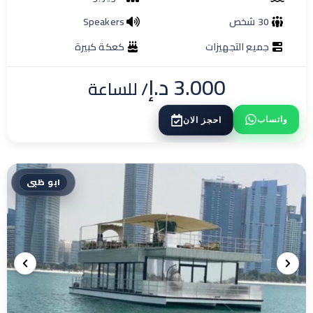
30 شخص
Speakers
جميع التجهيزات
كعكة كبيرة
3.000
د.إ
/ للساعة
واتساب
احجز الان
ابو ظبى