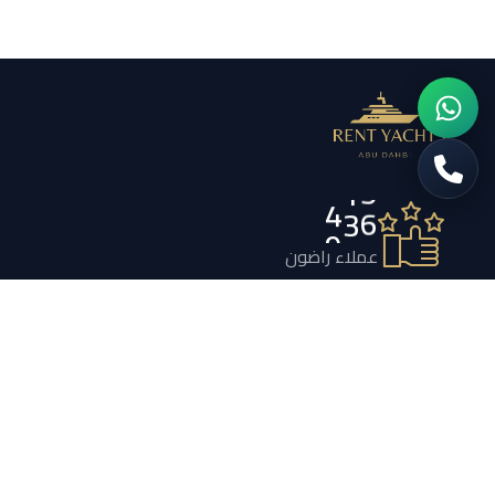
7
5
6
عملاء راضون
2
4
3
قوارب فاخرة
0
2
1
طاقم ذو خبرة