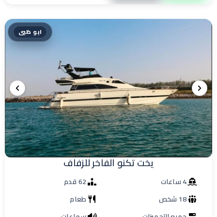
ابو ظبى
يخت تكنو الفاخر للزفاف
4 ساعات
62 قدم
18 شخص
طعام
جميع التجهيزات
سماعات