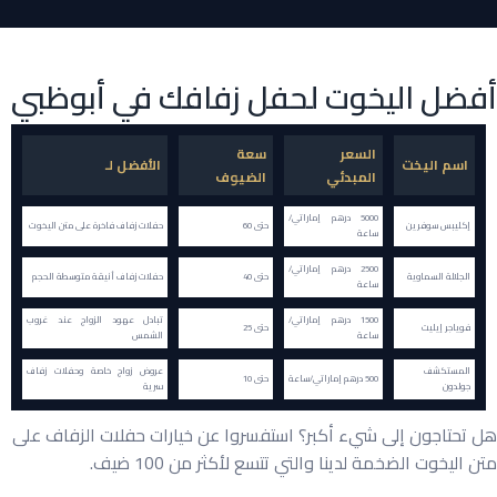
أفضل اليخوت لحفل زفافك في أبوظبي
السعر
سعة
اسم اليخت
الأفضل لـ
المبدئي
الضيوف
5000 درهم إماراتي/
إكليبس سوفرين
حتى 60
حفلات زفاف فاخرة على متن اليخوت
ساعة
2500 درهم إماراتي/
الجلالة السماوية
حتى 40
حفلات زفاف أنيقة متوسطة الحجم
ساعة
1500 درهم إماراتي/
تبادل عهود الزواج عند غروب
فوياجر إيليت
حتى 25
ساعة
الشمس
المستكشف
عروض زواج خاصة وحفلات زفاف
500 درهم إماراتي/ساعة
حتى 10
جولدون
سرية
هل تحتاجون إلى شيء أكبر؟ استفسروا عن خيارات حفلات الزفاف على
متن اليخوت الضخمة لدينا والتي تتسع لأكثر من 100 ضيف.