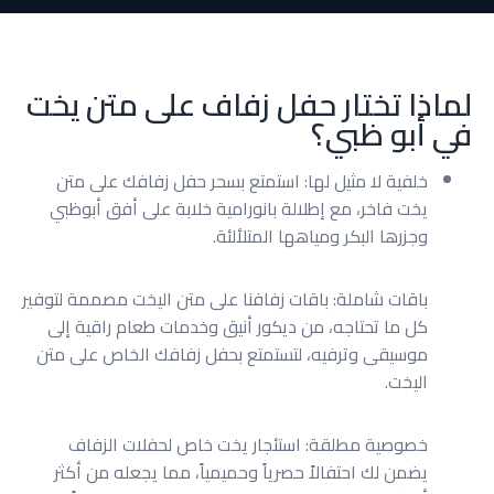
لماذا تختار حفل زفاف على متن يخت
في أبو ظبي؟
خلفية لا مثيل لها: استمتع بسحر حفل زفافك على متن
يخت فاخر، مع إطلالة بانورامية خلابة على أفق أبوظبي
وجزرها البكر ومياهها المتلألئة.
باقات شاملة: باقات زفافنا على متن اليخت مصممة لتوفير
كل ما تحتاجه، من ديكور أنيق وخدمات طعام راقية إلى
موسيقى وترفيه، لتستمتع بحفل زفافك الخاص على متن
اليخت.
خصوصية مطلقة: استئجار يخت خاص لحفلات الزفاف
يضمن لك احتفالاً حصرياً وحميمياً، مما يجعله من أكثر