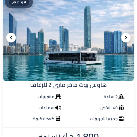
ابو ظبى
هاوس بوت فاخر مارى 2 للزفاف
2 ساعة
مشروبات
40 شخص
سماعات
جميع التجهيزات
كعكة كبيرة
1.800
د.إ