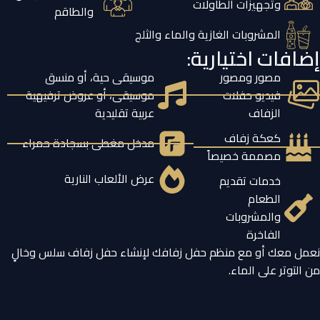
وتجهيزات الطاولات
والطاقم
المشروبات الغازية والماء والثلج
إضافات اختيارية:
مصور ومصور
موسيقى حية، أو منسق
فيديو حفلات
موسيقى، أو عروض ترفيهية
الزفاف
عربية تقليدية
كعكة زفاف
مدخل مغطى بسجادة حمراء
مصممة خصيصاً
عرض الألعاب النارية
خدمات تقديم
الطعام
والمشروبات
الفاخرة
نعمل معك أو مع منظم حفل زفافك لإنشاء حفل زفاف سلس وخالٍ
من التوتر على الماء.