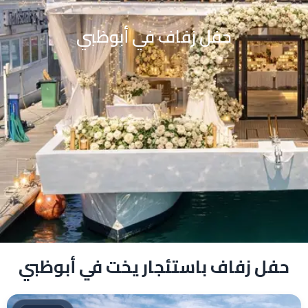
حفل زفاف في أبوظبي
حفل زفاف باستئجار يخت في أبوظبي