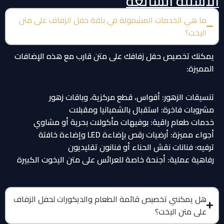
الأسئلة الشائعة
ما هي الخدمات المشمولة في باقة حفل الزفاف على متن
اليخت؟
يمكنك تخصيص حفل زفافك على متن قارب مع هذه الإضافات
المميزة:
تنسيقات الزهور: أقواس، قطع مركزية، وباقات زهور
مشروبات فاخرة: استقبال بالشمبانيا ومقبلات
خدمات طعام راقية: بوفيهات مأكولات بحرية أو مشاوي
أجواء مميزة: أرضيات رقص بإضاءة LED وإضاءة خافتة
ترفيه: فنانات نقش الحناء أو فنانون تقليديون
رفاهية عملية: أجنحة خاصة للعرائس على متن اليخوت الكبيرة
هل يمكنني تخصيص قائمة الطعام والديكورات لحفل الزفاف
على متن اليخت؟