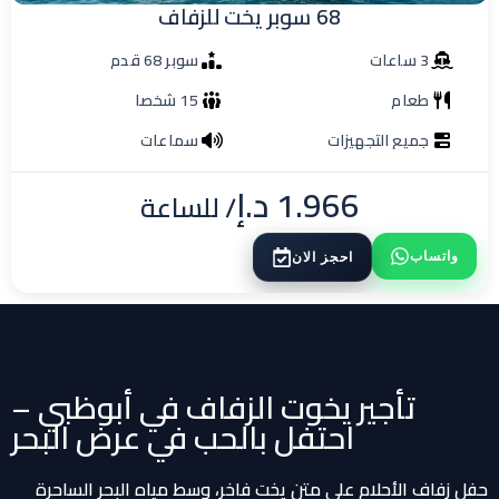
68 سوبر يخت للزفاف
3 ساعات
سوبر 68 قدم
طعام
15 شخصا
جميع التجهيزات
سماعات
1.966
د.إ
/ للساعة
واتساب
احجز الان
تأجير يخوت الزفاف في أبوظبي –
احتفل بالحب في عرض البحر
حفل زفاف الأحلام على متن يخت فاخر، وسط مياه البحر الساحرة