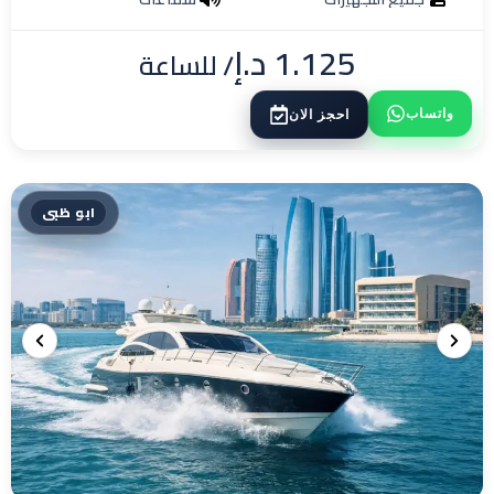
1.125
د.إ
/ للساعة
واتساب
احجز الان
ابو ظبى