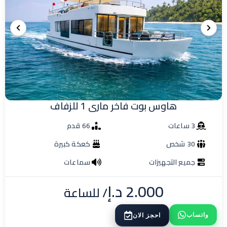
هاوس بوت فاخر مارى 1 للزفاف
3 ساعات
66 قدم
30 شخص
كعكة كبيرة
جميع التجهيزات
سماعات
2.000
د.إ
/ للساعة
واتساب
احجز الان