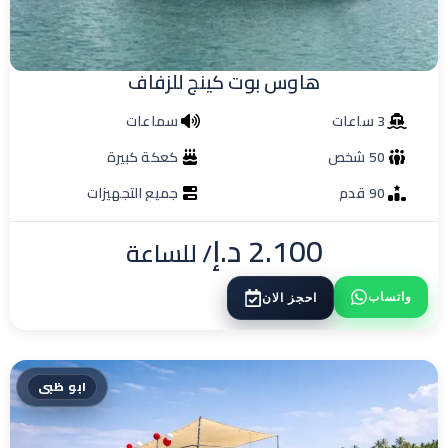
هاوس بوت كينج للزفاف
3 ساعات
سماعات
50 شخص
كعكة كبيرة
90 قدم
جميع التجهيزات
2.100
د.إ
/ للساعة
واتساب
احجز الان
ابو ظبى