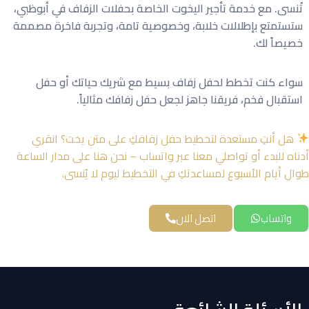
تُنسى. مع خدمة تأجير اليخوت الخاصة بحفلات الزفاف في أبوظبي،
ستستمتع بإطلالات خلابة، وخصوصية تامة، وتجربة فاخرة مصممة
خصيصاً لك.
سواء كنت تخطط لحفل زفاف بسيط مع شريك حياتك أو حفل
استقبال فخم، فريقنا جاهز لجعل حفل زفافك مثالياً.
هل أنتِ مستعدة لتخطيط حفل زفافكِ على متن يخت؟ انقري
أدناه للبدء أو تواصلي معنا عبر واتساب – نحن هنا على مدار الساعة
طوال أيام الأسبوع لمساعدتكِ في التخطيط ليوم لا يُنسى.
واتساب
اتصل الان