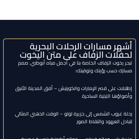
أشهر مسارات الرحلات البحرية
لحفلات الزفاف على متن اليخوت
تبحر يخوت الزفاف الخاصة بنا في أجمل مياه أبوظبي. صمم
مسارك حسب رؤيتك وتوقيتك:
إطلالات على قصر الإمارات والكورنيش – أفق المدينة الأنيق
وأضواؤها الليلية الساحرة
رحلة غروب الشمس إلى جزيرة لولو – الوقت الذهبي المثالي
لتبادل العهود والتقاط الصور
جزيرة ياس وعالم فيراري – معالم أيقونية بلمسة عصرية