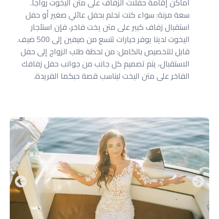
أماكن إقامة حفلات الزفاف على متن اليخوت رواجاً.
سعة مرنة: سواء كنت تحلم بحفل عائلي صغير أو حفل
استقبال زفاف كبير على متن يخت فاخر، فإن استئجار
اليخوت لدينا يوفر خيارات تتسع من ضيفين إلى 500 ضيف.
قابل للتخصيص بالكامل: من لحظة طلب الزواج إلى حفل
الاستقبال، يتم تصميم كل جانب من جوانب حفل زفافك
الفاخر على متن اليخت ليناسب قصة حبكما الفريدة.