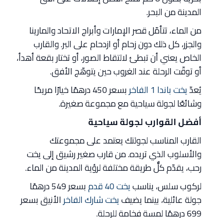
المدينة من البحر.
من الماء، تتأمّل قصر الإمارات وأبراج الاتحاد والمارينا
والجزر، كل ذلك دون زحام أو ازدحام على البر. والقارب
الخاص يعني أن تبطئ لالتقاط الصور، أو تختار بقعة أهدأ،
أو توقّت الرحلة عند الغروب حين يتوهّج الأفق.
يُعدّ
يخت باندا 1 الفاخر
بسعر 450 درهمًا خيارًا مريحًا
وشائعًا لجولة سياحية مع مجموعة صغيرة.
أفضل القوارب لجولة سياحية
القارب المناسب لجولتك يعتمد على مجموعتك
والأسلوب الذي تريده. من قارب صغير رشيق إلى يخت
رحب، يقدّم كلٌّ طريقة مختلفة لرؤية المدينة من الماء.
لركوب سلس، يناسب
يخت 40 قدم
بسعر 549 درهمًا
جولة عائلية، بينما يضيف
يخت شارك الفاخر
الأنيق بسعر
699 درهمًا لمسة فخامة للرحلة.