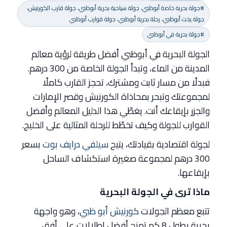
#جولة بحرية خاصة أبوظبي، جولة سياحية بحرية أبوظبي، جولة قارب الكورنيش،
جولة يخت أبوظبي، رحلة بحرية أبوظبي، جولة قوارب أبوظبي
#جولة بحرية في أبوظبي
الجولة البحرية في أبوظبي أفضل طريقة لرؤية معالم
المدينة من الماء، وتبدأ الجولة الخاصة من 300 درهم.
فبدلًا من مسار ثابت ومشترك، تحجز القارب كاملًا
لمجموعتك وتبحر بمحاذاة الكورنيش وقصر الإمارات
والجزر بإيقاعك أنت. يغطّي هذا الدليل المعالم وأفضل
القوارب للجولة وكيف تخطّط للرحلة المثالية على الخليج.
لجولة اقتصادية بقيادتك، يتيح
سيلفي درايف بوت
بسعر
300 درهم لمجموعة صغيرة استكشاف الساحل
بإيقاعها.
ماذا ترى في الجولة البحرية
تتبع معظم الجولات
كورنيش أبو ظبي
، وهو واجهة
بحرية بطول 8 كم تمنح أفضل إطلالات على أفق