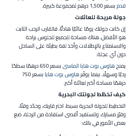
قدم
بسعر 1,500 درهم لمجموعة كبيرة.
جولة مريحة للعائلات
إن كانت جولتك يومًا عائليًا هادئًا، فالقارب الرحب الثابت
هو الأفضل. هناك مساحة للجميع للجلوس براحة
والاستمتاع بالإطلالات وأخذ لفة بطيئة على الساحل
دون أي عجلة.
يمنح
هاوس بوت هايا الماسى
بسعر 650 درهمًا سطحًا
رحبًا وسهلًا، بينما يوفّر
هاوس بوت هايا
بسعر 750
درهمًا مساحة أكبر لعائلة أكبر.
كيف تخطّط لجولتك البحرية
التخطيط للجولة البحرية بسيط. اختر قاربك، وحدّد وقتًا،
وقرّر مسارك. ولتستفيد أقصى استفادة من الرحلة، ضع
بعض الأمور في بالك: