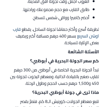
الغروب أجمل وقت لجولة أفق المدينة.
طابق القارب مع حجم مجموعتك وراحتها.
أحضر كاميرا وواقي شمس للسطح.
لطريقة أسرع وأكثر حماسًا لجولة الساحل، يقطع
قارب
اوشن السريع
بسعر 400 درهم مسافة أكبر ويضيف
بعض الإثارة للسياحة.
الأسئلة الشائعة
كم سعر الجولة البحرية في أبوظبي؟
تبدأ الجولة البحرية الخاصة في أبوظبي من 300 درهم
لقارب صغير بالقيادة الذاتية. ومعظم اليخوت للجولة بين
450 و1,500 درهم حسب الحجم وطول الرحلة.
ماذا ترى في جولة أبوظبي البحرية؟
تتبع معظم الجولات كورنيش الـ8 كم، فتمرّ بقصر