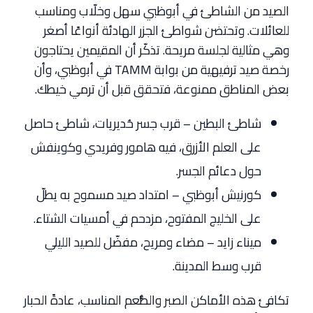
الصيد من الشاطئ في أبوظبي سهل وخلّاب ومناسب
للعائلات. وتحتضن شواطئ الجزر الهادئة أنواعًا أصغر
وهي مثالية لجلسة مريحة. تذكّر أن المقيمين يحتاجون
رخصة صيد ترفيهية من بوابة TAMM في أبوظبي، وأن
بعض المناطق ممنوعة، فتحقق قبل أن ترمي خيطك.
شاطئ البطين – قرب جسر حُديريات، شاطئ حاصل
على العلم الأزرق، فيه هامور وفريدي وكوينفش
حول دعائم الجسر.
كورنيش أبوظبي – امتداد صيد مسموح به يطلّ
على الخليج المفتوح، مزدحم في أمسيات الشتاء.
ميناء زايد – مضاء ومريح، مفضّل للصيد الليلي
قرب وسط المدينة.
تكافئ هذه الأماكن الصبر والطُّعم المناسب، عادةً الحبار