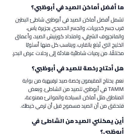
ما أفضل أماكن الصيد في أبوظبي؟
تشمل أفضل أماكن الصيد في أبوظبي شاطئ البطين
قرب جسر حُديريات، والجسر الحديدي بجزيرة ياس،
والمانجروف الشرقي، وامتداد كورنيش الصيد، وأعماق
الخليج التي تُبلغ بالقارب. ويناسب كل منها أسلوبًا
مختلفًا، من رميات شاطئية هادئة إلى رحلات عرض البحر.
هل أحتاج رخصة للصيد في أبوظبي؟
نعم. يحتاج المقيمون رخصة صيد ترفيهية من بوابة
TAMM في أبوظبي للصيد من الشاطئ. وبعض
المناطق مثل أماكن السباحة والموانئ ممنوعة،
فتحقق من أن الصيد مسموح قبل أن ترمي خيطك.
أين يمكنني الصيد من الشاطئ في
أبوظبي؟