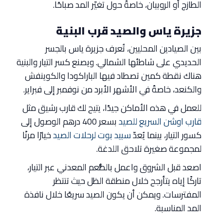
الطازج أو الروبيان، خاصةً حول تغيّر المد صباحًا.
جزيرة ياس والصيد قرب البنية
بين الصيادين المحليين، تُعرف جزيرة ياس بالجسر
الحديدي على شاطئها الشمالي. ويصنع كسر التيار والبنية
هناك نقطة كمين تصطاد فيها الباراكودا والكوينفش
والكنعد، خاصةً في الأشهر الأبرد من نوفمبر إلى فبراير.
للعمل في هذه الأماكن جيدًا، يتيح لك قارب رشيق مثل
قارب اوشن السريع للصيد
بسعر 400 درهم الوصول إلى
كسور التيار، بينما يُعدّ
سبيد بوت لرحلات الصيد
خيارًا مرنًا
لمجموعة صغيرة تلاحق اللدغة.
اصعد قبل الشروق واعمل بالطُّعم المعدني عبر التيار،
تاركًا إياه يتأرجح خلال منطقة الظل حيث تنتظر
المفترسات. ويمكن أن يكون الصيد سريعًا خلال نافذة
المد المناسبة.