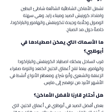
تشمل الأماكن الشاطئية الشائعة شاطئ البطين
وامتداد كورنيش الصيد وميناء زايد. وهي سهلة
الوصول وخلّابة وجيدة للكوينفش والهامور والباراكودا،
خاصةً حول مد الصباح.
ما الأسماك التي يمكن اصطيادها في
أبوظبي؟
قرب الساحل يمكنك اصطياد الكوينفش والباراكودا
والهامور، بينما تنتج أعماق الخليج الكنعد والتونة صفراء
الزعنفة والشعري وأبو شراع. ومعظم الأنواع أنشط في
الأشهر الأبرد من نوفمبر إلى مارس.
هل أحتاج قاربًا لأفضل الأماكن؟
بعض أفضل الصيد في أبوظبي في أعماق الخليج، التي