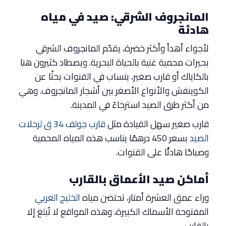
المانجروف الشرقي: صيد في مياه
هادئة
لأجواء أهدأ وأكثر خضرة، يقدّم المانجروف الشرقي
بحيرات محمية غنية بالحياة البحرية. ويصطاد كثيرون هنا
بالكاياك أو قارب صغير، ينساب في القنوات بحثًا عن
الكوينفش والأنواع الأصغر بين أشجار المانجروف. وهي
من أكثر طرق الصيد استرخاءً في المدينة.
قارب صغير سهل القيادة مثل
قارب جولف 34 ق لرحلات
الصيد
بسعر 450 درهمًا يناسب هذه المياه المحمية
وصباحًا هادئًا على القنوات.
أماكن صيد الأعماق بالقارب
وراء عمق العشرة أمتار، تحتضن مياه
الخليج العربي
المفتوحة الأسماك الكبيرة، وهذه المواقع لا تُبلغ إلا
بالقارب.