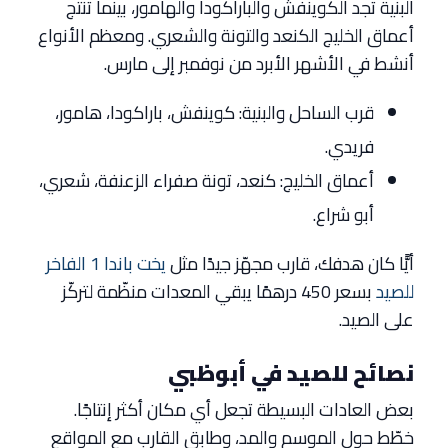
البنية تجد الكوينفش والباراكودا والهامور، بينما تنتج
أعماق الخليج الكنعد والتونة والشعري. ومعظم الأنواع
أنشط في الأشهر الأبرد من نوفمبر إلى مارس.
قرب الساحل والبنية: كوينفش، باراكودا، هامور،
فريدي.
أعماق الخليج: كنعد، تونة صفراء الزعنفة، شعري،
أبو شراع.
أيًّا كان هدفك، قارب مجهّز جيدًا مثل
يخت باندا 1 الفاخر
للصيد
بسعر 450 درهمًا يبقي المعدات منظّمة لتركّز
على الصيد.
نصائح للصيد في أبوظبي
بعض العادات البسيطة تجعل أي مكان أكثر إنتاجًا.
خطّط حول الموسم والمد، وطابق القارب مع المواقع