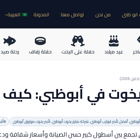
ابو ظبى
من نحن
تواصل معنا
المدونة
العربية
اخر
عيد ميلاد
حفلة على اليخت
حفلة زفاف
رحلة صيد
 2026)
ت في أبوظبي: كيف تختار 
بوظبي، أفضل تأجير قوارب أبوظبي، شركة شارتر يخوت أبوظبي، تأجير يخوت موثوق أبوظبي
#أفض
تجمع بين أسطول كبير حسن الصيانة وأسعار شفافة ودع