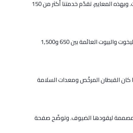
الشركة الأفضل هي صاحبة الأسطول الكبير والتسعير الشفاف والطاقم المرخّص والدعم متعدد اللغات. وبهذه المعايير، تقدّم خدمتنا أكثر من 150
تتراوح أسعار البداية الحقيقية من 300 درهم لأرخص قارب إلى 7,500 درهم للسوبر يخت الرائد. ومعظم اليخوت والبيوت العائمة بين 650 و1,500
ذا كان القبطان المرخّص ومعدات السلامة
ة المصممة ليقودها الضيوف. وتوضّح صفحة