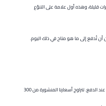
ات قليلة، وهذه أول علامة على التنوّع
أن تُدفع إلى ما هو متاح في ذلك اليوم.
التسعير الصادق عامل حاسم. الشركة المتميّزة تعرض سعر بداية حقيقيًا على صفحة كل يخت، فلا تُفاجأ عند الدفع. تتراوح أسعارنا المنشورة من 300