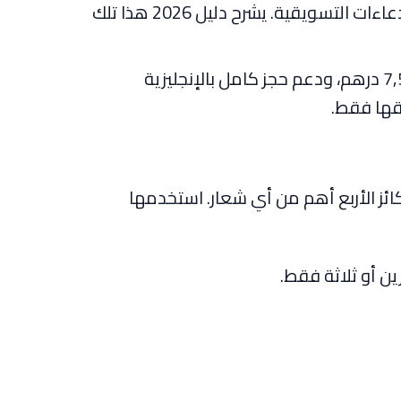
بها عشرات خيارات التأجير، يعتمد الاختيار الصحيح على بضع إشارات واضحة يمكن التحقق منها، لا على الادعاءات التسويقية. يشرح دليل 2026 هذا تلك
خدمتنا مبنية على تلك الإشارات: أسطول يضم أكثر من 150 يختًا وقاربًا، وأسعار حقيقية من 300 إلى 7,500 درهم، ودعم حجز كامل بالإنجليزية
يقها فقط.
ائز الأربع أهم من أي شعار. استخدمها
ين أو ثلاثة فقط.