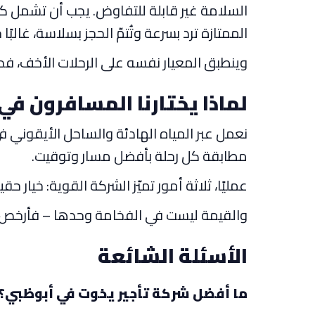
السلامة غير قابلة للتفاوض. يجب أن تشمل كل
الممتازة ترد بسرعة وتُتمّ الحجز بسلاسة، غالبً
وينطبق المعيار نفسه على الرحلات الأخف، ف
لماذا يختارنا المسافرون في
نعمل عبر المياه الهادئة والساحل الأيقوني 
مطابقة كل رحلة بأفضل مسار وتوقيت.
عمليًا، ثلاثة أمور تميّز الشركة القوية: خيار
والقيمة ليست في الفخامة وحدها – فأرخص خي
الأسئلة الشائعة
ما أفضل شركة تأجير يخوت في أبوظبي؟