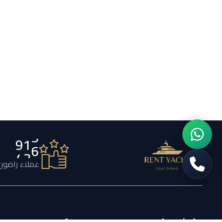
7
5
6
عملاء راضون