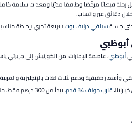
 رحلة قبطانًا مرخّصًا وطاقمًا مدرّبًا ومعدات سلامة ك
ا خلال دقائق عبر واتساب.
حتى جلسة
سيلفي درايف بوت
سريعة تجري بإحاطة مناسب
 أبوظبي
في
أبوظبي
، عاصمة الإمارات، من الكورنيش إلى جزيرتي ياس 
 حقيقي وأسعار حقيقية ودعم بثلاث لغات بالإنجليزية والعربي
اراتنا،
قارب جولف 34 قدم
، يبدأ من 300 درهم فقط، ما يثبت أن التنوّع يعمل عند طرفي الميزانية.