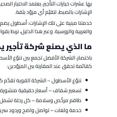
الإشارات بالضبط، لتقيّم أي مزوّد بثقة.
والعربية والروسية. وعبر هذا الدليل، نربط ب
ما الذي يصنع شركة تأجير ي
باختصار، الشركة الأفضل تجمع بين تنوّع الأ
كقائمة تحقق عند المقارنة بين المزوّدين:
تنوّع الأسطول – الشركة القوية تقدّم كل
تسعير شفاف – أسعار حقيقية منشورة لك
طاقم مرخّص وسلامة – كل رحلة تشمل قب
خدمة ولغات – تواصل واضح وردود سريعة 