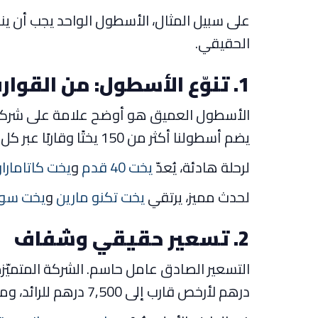
على سبيل المثال، الأسطول الواحد يجب أن ي
الحقيقي.
1. تنوّع الأسطول: من القوارب الصغيرة إلى السوبر يخت
الأسطول العميق هو أوضح علامة على شركة جاد
يضم أسطولنا أكثر من 150 يختًا وقاربًا عبر كل الفئات، فيغطّي مزوّد واحد أي خطة تقريبًا.
لرحلة هادئة، يُعدّ
يخت 40 قدم
و
يخت كاتامارا
لحدث مميز، يرتقي
يخت تكنو مارين
و
يخت سوبر 68 
2. تسعير حقيقي وشفاف
درهم لأرخص قارب إلى 7,500 درهم للرائد، ومعظم اليخوت بين 650 و1,500 درهم.