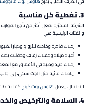
في الطرف الأعلى، يُدرَج
هاوس بوت مانجوستا 
3. تغطية كل مناسبة
الشركة المتميّزة تفعل أكثر من تأجير القوارب
والفئات الرئيسية هي:
رحلات فاخرة وخاصة للأزواج وكبار الضيو
أعياد ميلاد وحفلات زفاف وحفلات يخت م
رحلات صيد وصيد في الأعماق مع المعدا
رياضات مائية مثل الجت سكي، إلى جانب أ
للاحتفال، يعمل
هاوس بوت كينج
كقاعة طافية
4. السلامة والترخيص والخدمة