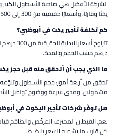
يختًا وقاربًا، وأسعارًا حقيقية من 300 إلى 7,500 درهم، وحجزًا بالإنجليزية والعربية والروسية.
كم تكلفة تأجير يخت في أبوظبي؟
درهم حسب الحجم والمدة.
ما الذي يجب أن أتحقق منه قبل حجز يخ
تحقق من أربعة أمور: حجم الأسطول وتنوّعه، 
مشمولين، ومدى سرعة ووضوح تواصل الشر
هل توفّر شركات تأجير اليخوت في أبوظبي
نعم. القبطان المحترف المرخّص والطاقم قيا
كل قارب ما يشمله السعر بالضبط.