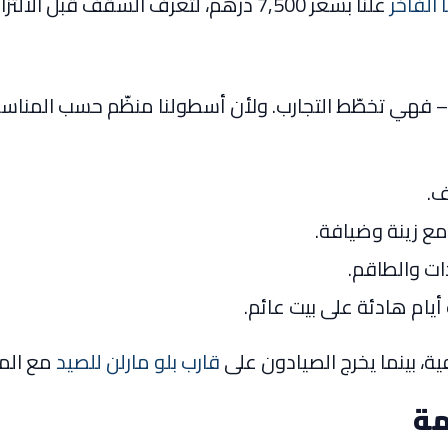
الفاخر
علنًا بسعر 7,500 درهم، لتعرف السقف قبل الالتزام لا بعده.
 – فهي تخطّط التجارب. ولأن أسطولنا منظّم حسب المناسبة،
ف.
ع زينة وضيافة.
ت والطاقم.
يام هادئة على بيت عائم.
، بينما يخرج الصيادون على
قارب بلو مارلن للصيد
مع الم