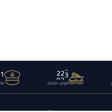
2
1
2
4
3
قوارب فاخرة
طاق