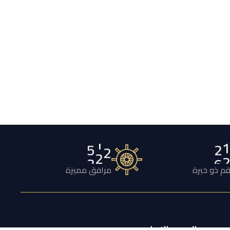
1
3
2
0
م ذو خبرة
مرافق مميزة