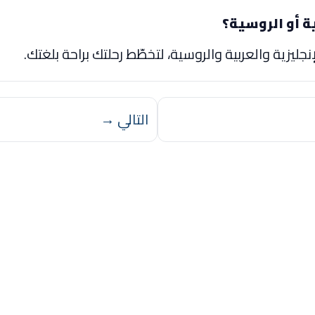
ة أو الروسية؟
جليزية والعربية والروسية، لتخطّط رحلتك براحة بلغتك.
التالي →